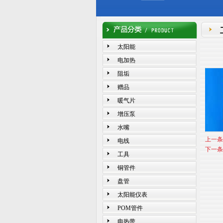
太阳能
电加热
阻垢
赠品
暖气片
增压泵
水嘴
上一条
电线
下一条
工具
铜管件
盘管
太阳能仪表
POM管件
电热带