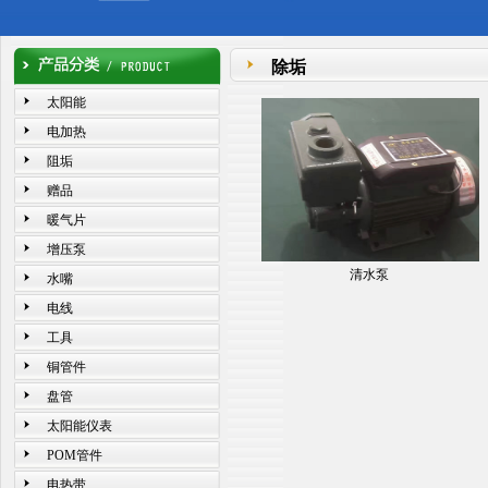
除垢
太阳能
电加热
阻垢
赠品
暖气片
增压泵
清水泵
水嘴
电线
工具
铜管件
盘管
太阳能仪表
POM管件
电热带