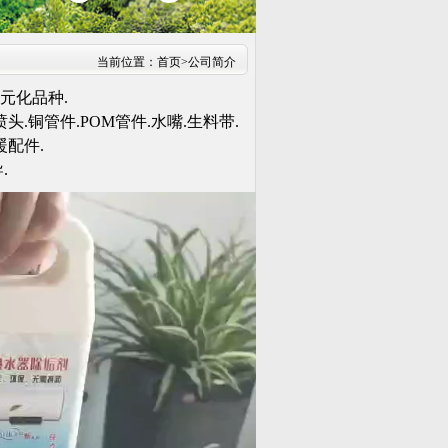
当前位置：
首页
>
公司简介
元化品种.
.铜管件.POM管件.水嘴.生料带.
暖配件.
.