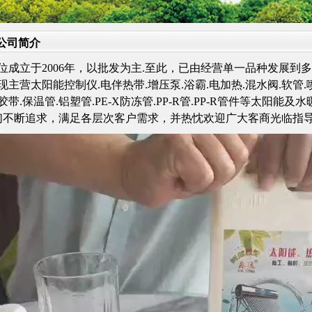
公司简介
位成立于2006年，以批发为主.至此，已由经营单一品种发展到多
营太阳能控制仪.电伴热带.增压泵.浴霸.电加热.混水阀.软管.喷头
胶带.保温管.铝塑管.PE-X防冻管.PP-R管.PP-R管件等太阳能及水
不断追求，满足各层次客户需求，并热忱欢迎广大客商光临指导