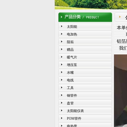
太阳能
本单
现主
电加热
铝箔
阻垢
我们
赠品
暖气片
增压泵
水嘴
电线
工具
铜管件
盘管
太阳能仪表
POM管件
电热带