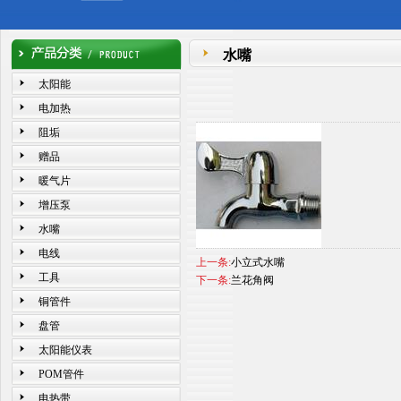
水嘴
太阳能
电加热
阻垢
赠品
暖气片
增压泵
水嘴
电线
上一条:
小立式水嘴
工具
下一条:
兰花角阀
铜管件
盘管
太阳能仪表
POM管件
电热带