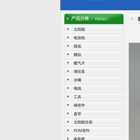
太阳能
电加热
阻垢
赠品
暖气片
增压泵
水嘴
电线
工具
铜管件
盘管
太阳能仪表
POM管件
电热带